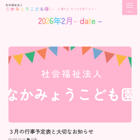
～たくましく 心豊かな 子どもを育てよう～
menu
2
0
2
6
年
2
月
–
d
a
t
e
–
３月の行事予定表と大切なお知らせ
2026/02/28
行事